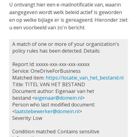
U ontvangt hier een e-mailnotificatie van, waarin
aangegeven wordt welk beleid actief is geworden
en op welke bijlage er is gereageerd. Hieronder ziet
u een voorbeeld van zo'n bericht.
A match of one or more of your organization's
policy rules has been detected. Details:
Report Id: xxxxx-xxx-xxx-xxx-xxxxx
Service: OneDriveForBusiness
Matched item:
https://l
ocatie_van_het_bestand.nl
Title: TITEL VAN HET BESTAND
Document author: Eigenaar van het
bestand <
e
igenaar@domein.nl
>
Person who last modified document:
<
laatstebewerker@domein.nl
>
Severity: Low
Condition matched: Contains sensitive