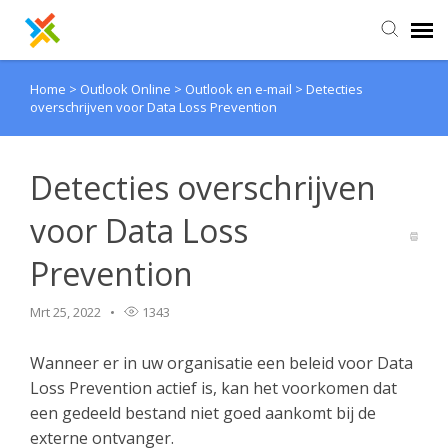
Home
>
Outlook Online
>
Outlook en e-mail
>
Detecties
Kennisbank
overschrijven voor Data Loss Prevention
Inloggen
Detecties overschrijven
voor Data Loss
Prevention
Mrt 25, 2022
1343
Wanneer er in uw organisatie een beleid voor Data
Loss Prevention actief is, kan het voorkomen dat
een gedeeld bestand niet goed aankomt bij de
externe ontvanger.