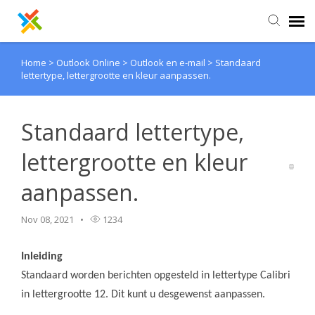
Home
>
Outlook Online
>
Outlook en e-mail
>
Standaard
Kennisbank
lettertype, lettergrootte en kleur aanpassen.
Inloggen
Standaard lettertype,
lettergrootte en kleur
aanpassen.
Nov 08, 2021
1234
Inleiding
Standaard worden berichten opgesteld in lettertype Calibri
in lettergrootte 12. Dit kunt u desgewenst aanpassen.