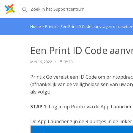
Home
>
Printix
>
Een Print ID Code aanvragen of resette
Een Print ID Code aanv
Mei 16, 2022
3520
Printix Go vereist een ID Code om printopdra
(afhankelijk van de veiligheidseisen van uw o
als volgt:
STAP 1:
Log in op Printix via de App Launcher 
De App Launcher zijn de 9 puntjes in de link